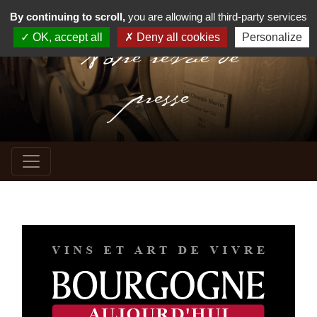
By continuing to scroll,
you are allowing all third-party services
Notre revue de
OK, accept all
Deny all cookies
Personalize
presse